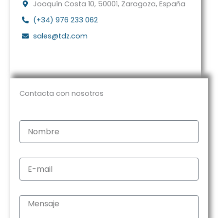
Joaquín Costa 10, 50001, Zaragoza, España
(+34) 976 233 062
sales@tdz.com
Contacta con nosotros
N
o
m
b
E
r
-
e
m
a
M
i
e