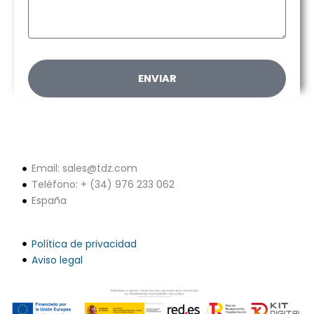
l
n
s
a
j
e
ENVIAR
Email: sales@tdz.com
Teléfono: + (34) 976 233 062
España
Política de privacidad
Aviso legal